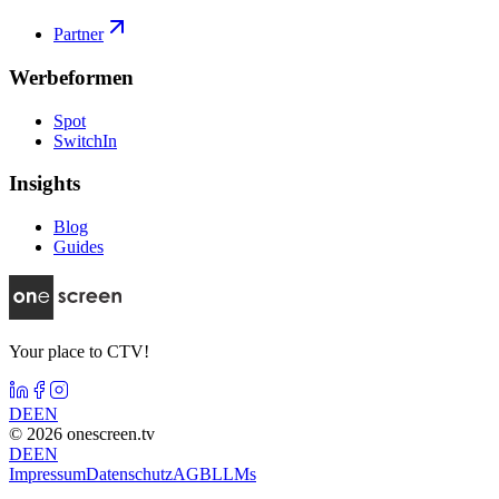
Partner
Werbeformen
Spot
SwitchIn
Insights
Blog
Guides
Your place to CTV!
DE
EN
©
2026
onescreen.tv
DE
EN
Impressum
Datenschutz
AGB
LLMs